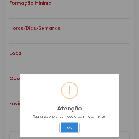
Formação Mínima
Horas/Dias/Semanas
Local
Observações
Enviar Currículo
Atenção
Sua sessão expirou. Faça o login novamente.
OK